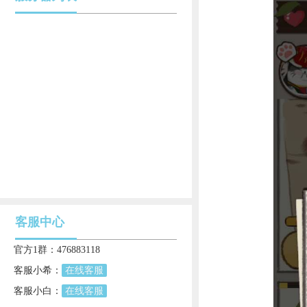
客服中心
官方1群：476883118
客服小希：
在线客服
客服小白：
在线客服