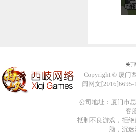
关于
Copyright ©
厦门
闽网文[2016]6695-
公司地址：厦门市思明
客
抵制不良游戏，拒绝
脑，沉迷