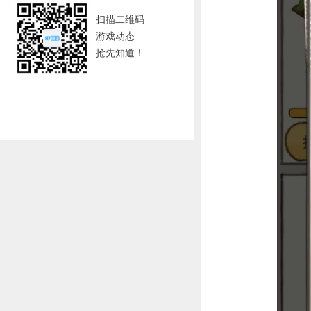
扫描二维码
游戏动态
抢先知道！